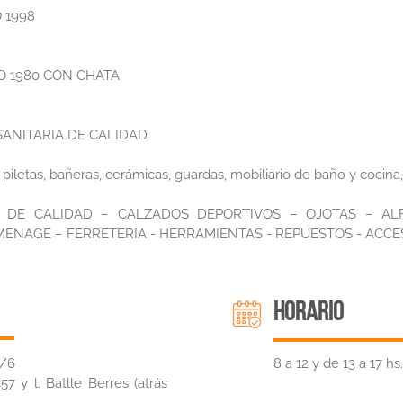
 1998
O 1980 CON CHATA
SANITARIA DE CALIDAD
 piletas, bañeras, cerámicas, guardas, mobiliario de baño y cocina,
S DE CALIDAD – CALZADOS DEPORTIVOS – OJOTAS – ALF
 MENAGE – FERRETERIA - HERRAMIENTAS - REPUESTOS - ACCE
HORARIO
7/6
8 a 12 y de 13 a 17 hs.
7 y l. Batlle Berres (atrás