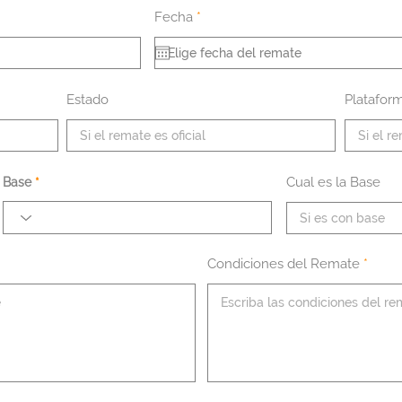
r
Fecha
*
e
q
u
i
r
e
Estado
Platafor
d
Cual es la Base
Base
Condiciones del Remate