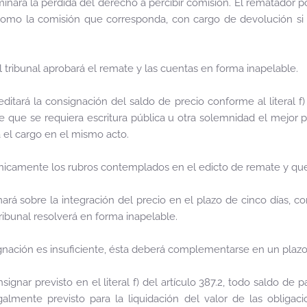
inará la pérdida del derecho a percibir comisión. El rematador 
como la comisión que corresponda, con cargo de devolución si 
 el tribunal aprobará el remate y las cuentas en forma inapelable.
editará la consignación del saldo de precio conforme al literal f) 
e que se requiera escritura pública u otra solemnidad el mejor 
 el cargo en el mismo acto.
únicamente los rubros contemplados en el edicto de remate y qu
mará sobre la integración del precio en el plazo de cinco días, co
tribunal resolverá en forma inapelable.
ignación es insuficiente, ésta deberá complementarse en un plazo 
signar previsto en el literal f) del artículo 387.2, todo saldo de 
almente previsto para la liquidación del valor de las obligac