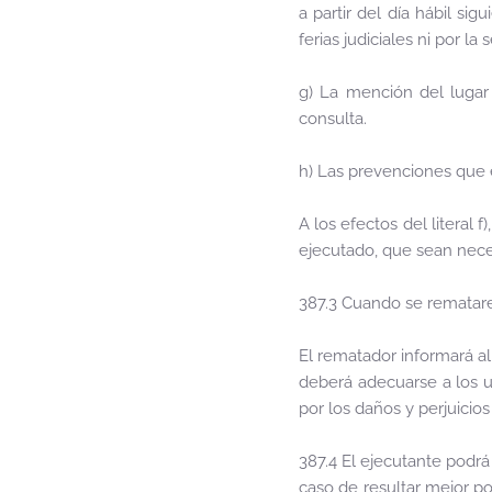
a partir del día hábil si
ferias judiciales ni por l
g) La mención del lugar
consulta.
h) Las prevenciones que e
A los efectos del literal
ejecutado, que sean necesa
387.3 Cuando se rematare
El rematador informará al
deberá adecuarse a los u
por los daños y perjuicio
387.4 El ejecutante podrá
caso de resultar mejor p