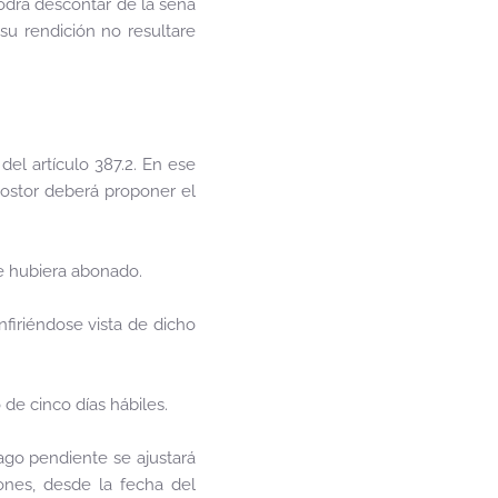
podrá descontar de la seña
su rendición no resultare
del artículo 387.2. En ese
postor deberá proponer el
e hubiera abonado.
nfiriéndose vista de dicho
de cinco días hábiles.
pago pendiente se ajustará
iones, desde la fecha del