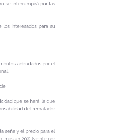
no se interrumpirá por las
 los interesados para su
 tributos adeudados por el
unal.
ie.
icidad que se hará, la que
onsabilidad del rematador
a seña y el precio para el
o, más un 20% (veinte por