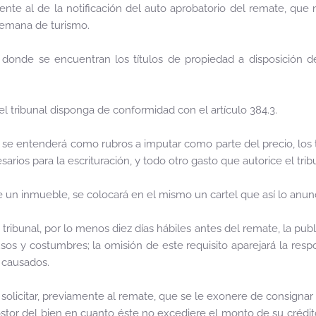
guiente al de la notificación del auto aprobatorio del remate, que 
a semana de turismo.
 donde se encuentran los títulos de propiedad a disposición de
l tribunal disponga de conformidad con el artículo 384.3.
 f), se entenderá como rubros a imputar como parte del precio, los
rios para la escrituración, y todo otro gasto que autorice el trib
 un inmueble, se colocará en el mismo un cartel que así lo anunc
 tribunal, por lo menos diez días hábiles antes del remate, la publ
sos y costumbres; la omisión de este requisito aparejará la resp
s causados.
 solicitar, previamente al remate, que se le exonere de consignar l
ostor del bien en cuanto éste no excediere el monto de su crédit