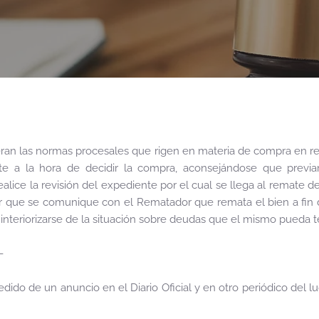
an las normas procesales que rigen en materia de compra en re
te a la hora de decidir la compra, aconsejándose que previ
lice la revisión del expediente por el cual se llega al remate 
 que se comunique con el Rematador que remata el bien a fin de
o interiorizarse de la situación sobre deudas que el mismo pueda t
-
edido de un anuncio en el Diario Oficial y en otro periódico del l