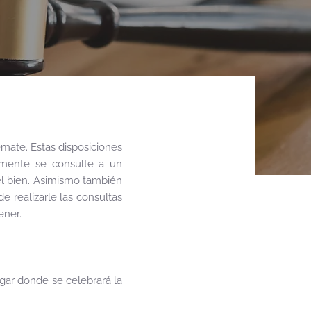
mate. Estas disposiciones
amente se consulte a un
del bien. Asimismo también
 realizarle las consultas
ener.
ugar donde se celebrará la