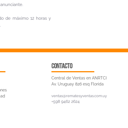
 anunciante.
iodo de máximo 12 horas y
n.
CONTACTO
Central de Ventas en ANRTCI
Av. Uruguay 826 esq Florida
ones
dad
ventas@rematesyventas.com.uy
+598 9462 2624