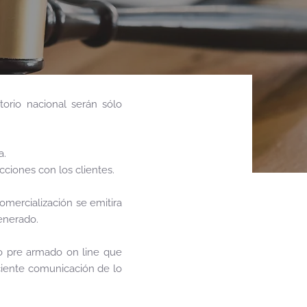
torio nacional serán sólo
a.
cciones con los clientes.
mercialización se emitira
generado.
io pre armado on line que
ciente comunicación de lo