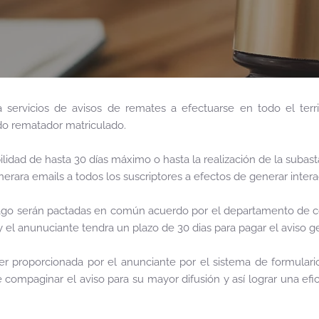
 servicios de avisos de remates a efectuarse en todo el terri
odo rematador matriculado.
ilidad de hasta 30 días máximo o hasta la realización de la subast
rara emails a todos los suscriptores a efectos de generar intera
ago serán pactadas en común acuerdo por el departamento de co
y el anunuciante tendra un plazo de 30 dias para pagar el aviso 
er proporcionada por el anunciante por el sistema de formular
compaginar el aviso para su mayor difusión y así lograr una efi