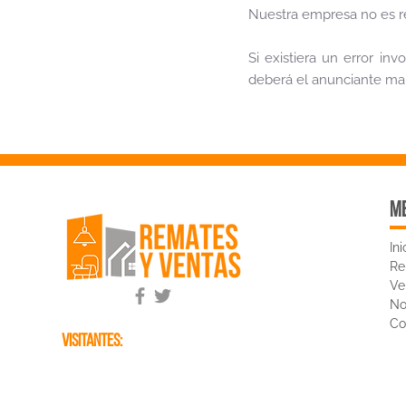
Nuestra empresa no es re
Si existiera un error in
deberá el anunciante ma
me
Ini
Re
Ve
No
Co
visitantes: