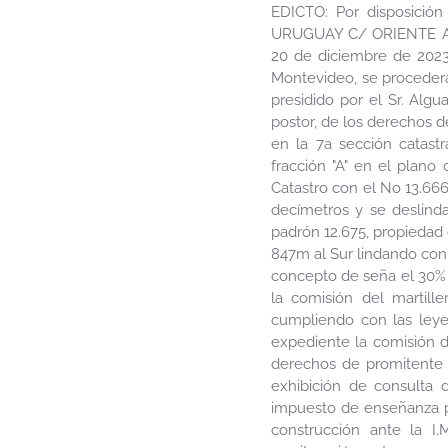
EDICTO: Por disposició
URUGUAY C/ ORIENTE AÑO
20 de diciembre de 2023 
Montevideo, se procederá
presidido por el Sr. Algu
postor, de los derechos 
en la 7a sección catas
fracción "A" en el plano
Catastro con el No 13.666
decímetros y se deslind
padrón 12.675, propiedad 
847m al Sur lindando con
concepto de seña el 30% 
la comisión del martille
cumpliendo con las leyes
expediente la comisión d
derechos de promitente 
exhibición de consulta 
impuesto de enseñanza pr
construcción ante la I.