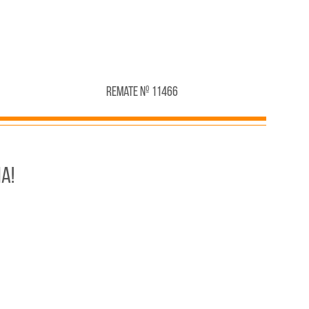
Remate Nº 11466
A!