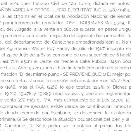
n del Sr/a. Juez Letrado Civil de 10o Turno, dictada en au
N VARELA Y OTROS- JUICIO EJECUTIVO" IUE 21-1387/1984, se
a las 11:30 hs en el local de la Asociación Nacional de Remat
 por intermedio del rematador JOSE I. BORRAZAS Mat. 5509, RUT
acil del Juzgado, a la venta en pública subasta, en pesos urugu
de promitente comprador respecto del siguiente bien inmueble: 
tral del departamento de Canelones empadronada con el No 
 del Agrimensor Walter Roy Harley de julio de 1967, inscripto e
 el 25 de Julio de 1967 se compone de una superficie de 6 hectá
a así: 71m 85cm al Oeste, de frente a Calle Pública, 845m 60
de Luisa Abreu; 72m 70cn al Este lindando con parte del padrón 
 fracción “B” del mismo plano.- SE PREVIENE QUE: 1) El mejor po
de su oferta así como la comisión del rematador más IVA. 2) Se
ro (10%), más el I.V.A. (22%) lo que totaliza 12,2%. 3) Dichos
 19.210, 19.478 y 19.889 modificativas y decretos reglamentar
e venta (2%) más el I.V.A., más el impuesto de la Ley 12.700. 5
comprador se ejecutan, existe deuda de contribución inmobilia
de deuda expedido por Escribano, se desconoce la existenci
imaria. 6) Se desconoce la situación ocupacional del bien y la
M. Canelones. 7) Sólo podrá ser imputado al precio, los tri