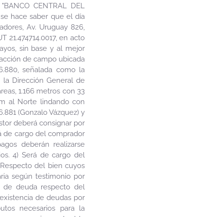
tos: "BANCO CENTRAL DEL
 hace saber que el día
adores, Av. Uruguay 826,
 21.474714.0017, en acto
ayos, sin base y al mejor
fracción de campo ubicada
6.880, señalada como la
n la Dirección General de
reas, 1.166 metros con 33
cm al Norte lindando con
6.881 (Gonzalo Vázquez) y
stor deberá consignar por
rá de cargo del comprador
 pagos deberán realizarse
ios. 4) Será de cargo del
) Respecto del bien cuyos
ria según testimonio por
a de deuda respecto del
 existencia de deudas por
butos necesarios para la