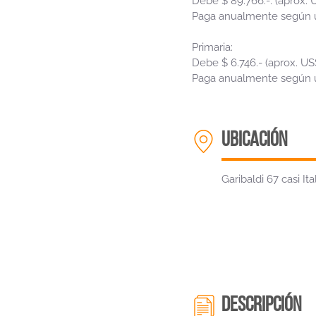
Debe $ 89.766.-. (aprox. U
Paga anualmente según úl
Primaria:
Debe $ 6.746.- (aprox. US$
Paga anualmente según úl
ubicación
Garibaldi 67 casi It
descripción