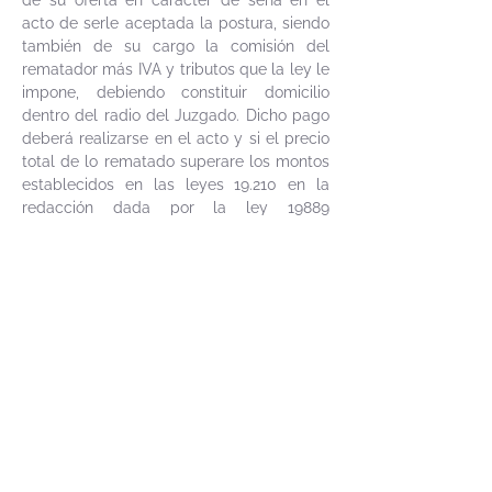
de su oferta en carácter de seña en el
acto de serle aceptada la postura, siendo
también de su cargo la comisión del
rematador más IVA y tributos que la ley le
impone, debiendo constituir domicilio
dentro del radio del Juzgado. Dicho pago
deberá realizarse en el acto y si el precio
total de lo rematado superare los montos
establecidos en las leyes 19.210 en la
redacción dada por la ley
19889
(1.000.000
.- de UI), se hará efectivo
mediante letra de cambio cruzada o
transferencia electrónica de una entidad
bancaria de plaza, cumpliendo con las
leyes referidas y sus decretos
reglamentarios.- 2º) Se desconoce
situación contributiva del inmueble,
especialmente en cuanto refiere a las
construcciones, si las hubiere. El inmueble
se encuentra ocupado. 3º) Únicamente
podrá descontarse del saldo de precio lo
que se adeudare por Contribución