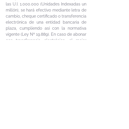
las U.I.
1.000.000
(Unidades Indexadas un
millón), se hará efectivo mediante letra de
cambio, cheque certificado o transferencia
electrónica de una entidad bancaria de
plaza, cumpliendo así con la normativa
vigente (Ley Nº 19.889). En caso de abonar
con transferencia electrónica, el mejor
postor deberá tomar los recaudos
necesarios ante la sucursal de su banco a
efectos de tener disponibles los montos
necesarios al momento de la realización
de la subasta. 2º) El plazo para depositar
el saldo de precio por parte del mejor
postor será de los 20 días corridos a partir
del día hábil siguiente al de la notificación
del auto aprobatorio del remate que no se
interrumpirá por las ferias judiciales ni
semana de turismo. 3º) Que serán de
cargo del Comprador los gastos de
escrituración, honorarios, impuestos,
certificados y demás que la Ley pone a su