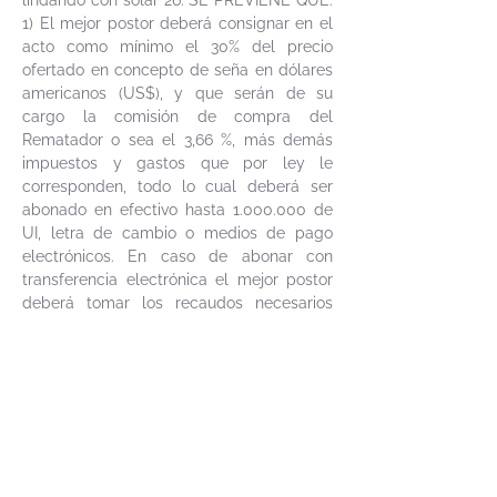
lindando con solar 26. SE PREVIENE QUE:
1) El mejor postor deberá consignar en el
acto como mínimo el 30% del precio
ofertado en concepto de seña en dólares
americanos (US$), y que serán de su
cargo la comisión de compra del
Rematador o sea el 3,66 %, más demás
impuestos y gastos que por ley le
corresponden, todo lo cual deberá ser
abonado en efectivo hasta
1.000.000
de
UI, letra de cambio o medios de pago
electrónicos. En caso de abonar con
transferencia electrónica el mejor postor
deberá tomar los recaudos necesarios
ante la sucursal de su Banco a efectos de
tener disponibles y autorizados para
transferir los montos necesarios al
momento de la realización de la subasta.
2) Serán de cargo del expediente la
comisión del vendedor del 1,22% iva
incluido. 3) Se remata el 50% de un bien
que se encuentra en estado de indivisión