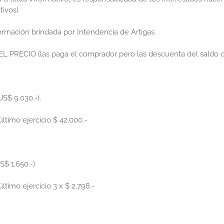
tivos)
rmación brindada por Intendencia de Artigas.
RECIO (las paga el comprador pero las descuenta del saldo d
US$ 9.030.-).
timo ejercicio $ 42.000.-
S$ 1.650.-)
imo ejercicio 3 x $ 2.798.-