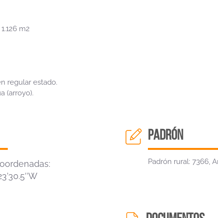
 1.126 m2
n regular estado.
 (arroyo).
padrón
Padrón rural: 7366, Ar
coordenadas:
°23’30.5″W