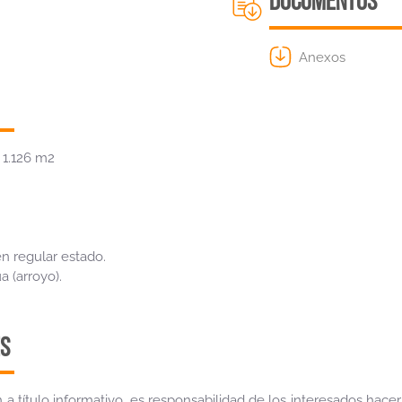
DOCUMENTOS
Anexos
 1.126 m2
n regular estado.
 (arroyo).
S
 a título informativo, es responsabilidad de los interesados hace