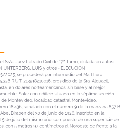
l Sr/a. Juez Letrado Civil de 17º Turno, dictada en autos:
N UNTERBERG, LUIS y otros - EJECUCION
/2025, se procederá por intermedio del Martillero
5.328 R.U.T. 213918210016, presidido de la Sra. Alguacil,
asta, en dólares norteamericanos, sin base y al mejor
inmueble: Solar con edificio situado en la séptima sección
 de Montevideo, localidad catastral Montevideo,
ro 18.436, señalado con el número 9 de la manzana 857 B
Abel Biraben del 30 de junio de 1926, inscripto en la
l 5 de julio del mismo año, compuesto de una superficie de
s, con 5 metros 97 centímetros al Noroeste de frente a la