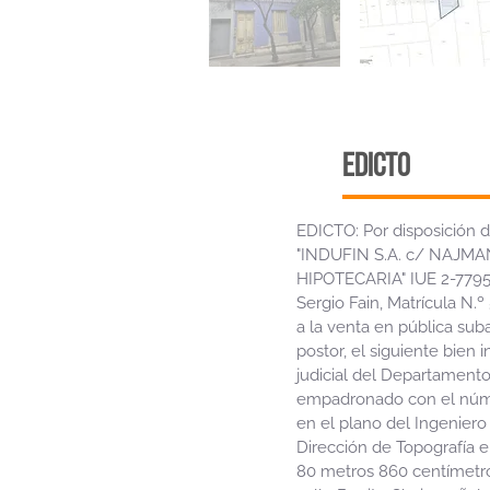
edicto
EDICTO: Por disposición de
"INDUFIN S.A. c/ NAJMA
HIPOTECARIA" IUE 2-77955
Sergio Fain, Matrícula N.º 
a la venta en pública sub
postor, el siguiente bien 
judicial del Departamento
empadronado con el núme
en el plano del Ingeniero 
Dirección de Topografía e
80 metros 860 centímetro