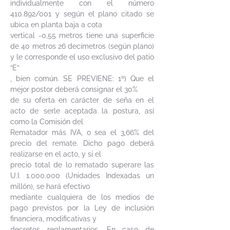
individualmente con el número
410.892/001 y según el plano citado se
ubica en planta baja a cota
vertical -0,55 metros tiene una superficie
de 40 metros 26 decímetros (según plano)
y le corresponde el uso exclusivo del patio
“E”
, bien común. SE PREVIENE: 1º) Que el
mejor postor deberá consignar el 30%
de su oferta en carácter de seña en el
acto de serle aceptada la postura, así
como la Comisión del
Rematador más IVA, o sea el 3,66% del
precio del remate. Dicho pago deberá
realizarse en el acto, y si el
precio total de lo rematado superare las
U.I.
1.000.000
(Unidades Indexadas un
millón), se hará efectivo
mediante cualquiera de los medios de
pago previstos por la Ley de inclusión
financiera, modificativas y
decretos reglamentarios. En caso de