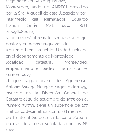
14:30 horas en Av. Uruguay 826,
Montevideo, sede de ANRTCI presidido
por la Sra. Alguacil de este Juzgado y por
intermedio del Rematador Eduardo
Franchi Soria, Mat. 4974, RUT
212496480010
,
se procederá al remate, sin base, al mejor
postor y en pesos uruguayos, del
siguiente bien inmueble: Unidad ubicada
en el departamento de Montevideo,
localidad catastral Montevideo,
empadronado el padrón matriz con el
número 4077,
el que según plano del Agrimensor
Antonio Asuaga Nougé de agosto de 1975,
inscripto en la Dirección General de
Catastro el 26 de setiembre de 1975 con el
número 78.739, tiene un superficie de 277
metros 74 decímetros, con 12,68 metros
de frente al Suroeste a la calle Zabala,
puertas de acceso señaladas con los Nº
1322