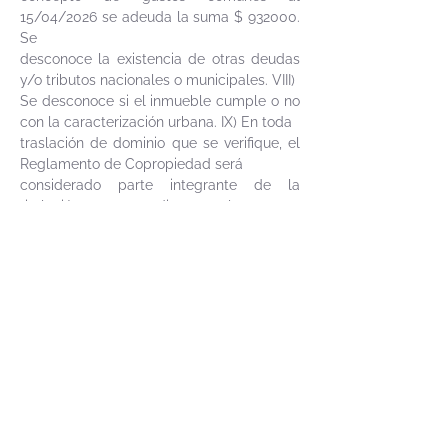
15/04/2026 se adeuda la suma $ 932000.
Se
desconoce la existencia de otras deudas
y/o tributos nacionales o municipales. VIII)
Se desconoce si el inmueble cumple o no
con la caracterización urbana. IX) En toda
traslación de dominio que se verifique, el
Reglamento de Copropiedad será
considerado parte integrante de la
titulación correspondiente y las partes
enajenante
y adquirente responderán solidaria e
indivisiblemente de las expensas comunes
y
multas pendientes de pago a la fecha de
la traslación. X) El estudio de la
documentación se ha realizado en base a
primera copia de escritura de partición y
el
resto de los antecedentes presentados en
testimonios por exhibición, los que se