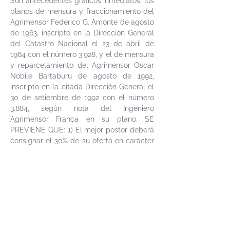
Son antecedentes gráficos inmediatos, los
planos de mensura y fraccionamiento del
Agrimensor Federico G. Amonte de agosto
de 1963, inscripto en la Dirección General
del Catastro Nacional el 23 de abril de
1964 con el número 3.928, y el de mensura
y reparcelamiento del Agrimensor Oscar
Nobile Bartaburu de agosto de 1992,
inscripto en la citada Dirección General el
30 de setiembre de 1992 con el número
3.884, según nota del Ingeniero
Agrimensor França en su plano. SE
PREVIENE QUE: 1) El mejor postor deberá
consignar el 30% de su oferta en carácter
de seña, en el acto de serle aceptada la
postura y si el precio total de lo rematado
superare UI
1.000.000
se hará efectivo
mediante letra de cambio, cheque
certificado o transferencia electrónica de
una entidad bancaria de plaza,
cumpliendo así con lo dispuesto por las
leyes 19.210, 19.478 y 19.889 en lo