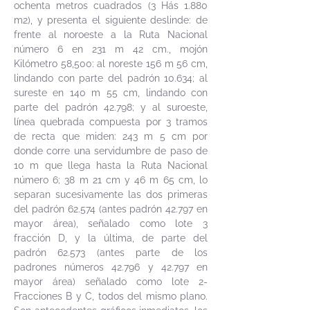
ochenta metros cuadrados (3 Hás 1.880
m2), y presenta el siguiente deslinde: de
frente al noroeste a la Ruta Nacional
número 6 en 231 m 42 cm., mojón
Kilómetro 58,500: al noreste 156 m 56 cm,
lindando con parte del padrón 10.634; al
sureste en 140 m 55 cm, lindando con
parte del padrón 42.798; y al suroeste,
línea quebrada compuesta por 3 tramos
de recta que miden: 243 m 5 cm por
donde corre una servidumbre de paso de
10 m que llega hasta la Ruta Nacional
número 6; 38 m 21 cm y 46 m 65 cm, lo
separan sucesivamente las dos primeras
del padrón 62.574 (antes padrón 42.797 en
mayor área), señalado como lote 3
fracción D, y la última, de parte del
padrón 62.573 (antes parte de los
padrones números 42.796 y 42.797 en
mayor área) señalado como lote 2-
Fracciones B y C, todos del mismo plano.