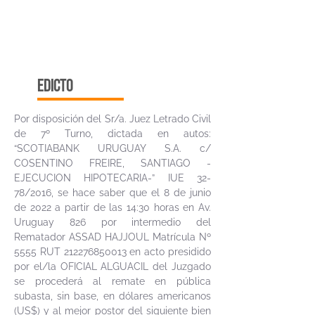
edicto
Por disposición del Sr/a. Juez Letrado Civil
de 7º Turno, dictada en autos:
“SCOTIABANK URUGUAY S.A. c/
COSENTINO FREIRE, SANTIAGO -
EJECUCION HIPOTECARIA-” IUE 32-
78/2016, se hace saber que el 8 de junio
de 2022 a partir de las 14:30 horas en Av.
Uruguay 826 por intermedio del
Rematador ASSAD HAJJOUL Matrícula Nº
5555 RUT
212276850013
en acto presidido
por el/la OFICIAL ALGUACIL del Juzgado
se procederá al remate en pública
subasta, sin base, en dólares americanos
(US$) y al mejor postor del siguiente bien