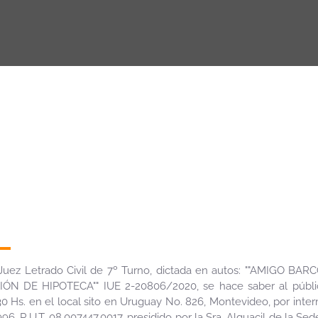
a. Juez Letrado Civil de 7º Turno, dictada en autos: ""AMIGO 
ÓN DE HIPOTECA"" IUE 2-20806/2020, se hace saber al públi
0 Hs. en el local sito en Uruguay No. 826, Montevideo, por inter
4996, R.U.T. 08.007447.0017, presidido por la Sra. Alguacil de la Se