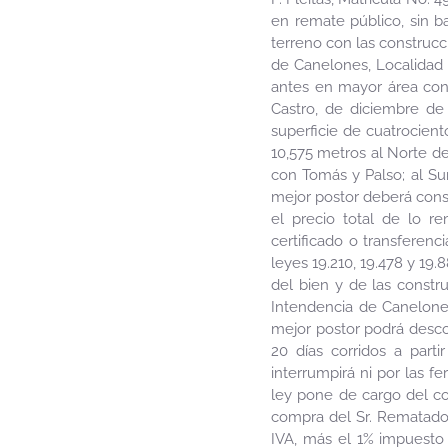
en remate público, sin b
terreno con las construcc
de Canelones, Localidad 
antes en mayor área con
Castro, de diciembre de 
superficie de cuatrocient
10,575 metros al Norte de
con Tomás y Palso; al Su
mejor postor deberá consi
el precio total de lo r
certificado o transferenc
leyes 19.210, 19.478 y 19
del bien y de las constr
Intendencia de Canelones
mejor postor podrá descon
20 días corridos a parti
interrumpirá ni por las f
ley pone de cargo del co
compra del Sr. Rematador
IVA, más el 1% impuesto 