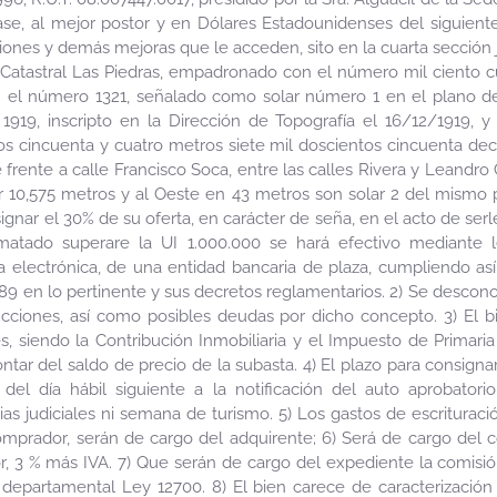
ase, al mejor postor y en Dólares Estadounidenses del siguient
iones y demás mejoras que le acceden, sito en la cuarta sección 
Catastral Las Piedras, empadronado con el número mil ciento c
 el número 1321, señalado como solar número 1 en el plano d
1919, inscripto en la Dirección de Topografía el 16/12/1919, 
os cincuenta y cuatro metros siete mil doscientos cincuenta decí
 frente a calle Francisco Soca, entre las calles Rivera y Leandr
r 10,575 metros y al Oeste en 43 metros son solar 2 del mismo 
gnar el 30% de su oferta, en carácter de seña, en el acto de serle
ematado superare la UI 1.000.000 se hará efectivo mediante 
ia electrónica, de una entidad bancaria de plaza, cumpliendo así
.889 en lo pertinente y sus decretos reglamentarios. 2) Se desco
ucciones, así como posibles deudas por dicho concepto. 3) El b
, siendo la Contribución Inmobiliaria y el Impuesto de Primaria
tar del saldo de precio de la subasta. 4) El plazo para consigna
r del día hábil siguiente a la notificación del auto aprobato
erias judiciales ni semana de turismo. 5) Los gastos de escriturac
mprador, serán de cargo del adquirente; 6) Será de cargo del 
, 3 % más IVA. 7) Que serán de cargo del expediente la comisi
departamental Ley 12700. 8) El bien carece de caracterización