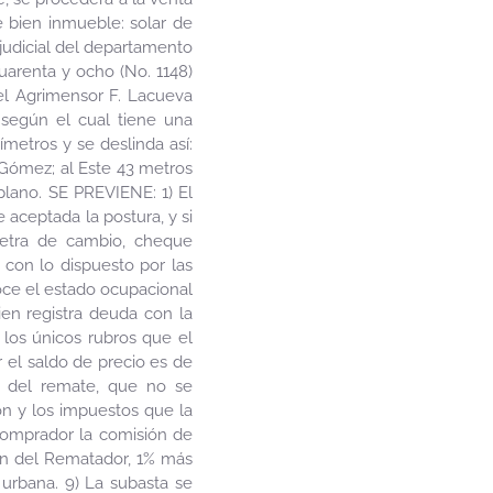
e bien inmueble: solar de
judicial del departamento
uarenta y ocho (No. 1148)
el Agrimensor F. Lacueva
y según el cual tiene una
metros y se deslinda así:
o Gómez; al Este 43 metros
plano. SE PREVIENE: 1) El
 aceptada la postura, y si
letra de cambio, cheque
 con lo dispuesto por las
noce el estado ocupacional
ien registra deuda con la
 los únicos rubros que el
r el saldo de precio es de
rio del remate, que no se
ión y los impuestos que la
comprador la comisión de
ón del Rematador, 1% más
 urbana. 9) La subasta se