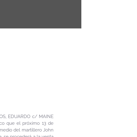
BARCOS, EDUARDO c/ MAINE
co que el próximo 13 de
medio del martillero John
de, se procederá a la venta