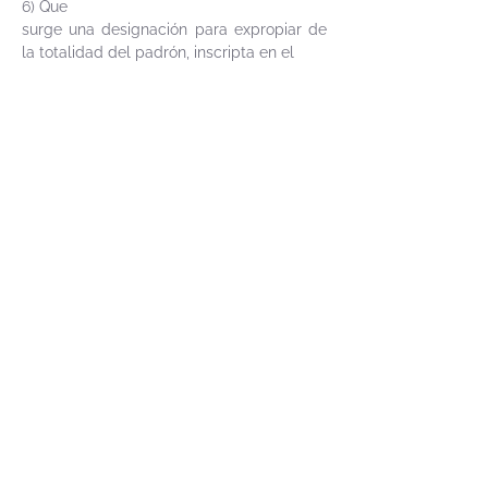
6) Que
surge una designación para expropiar de
la totalidad del padrón, inscripta en el
Registro de la Propiedad número 1476 del
17 de enero de 2025 por parte de la
Intendencia de Montevideo. 7) Que se
desconoce la situación tributaria ante el
B.P.S,
por las construcciones. 8) Que se
desconoce la existencia de
arrendamientos. 9)
Que el estudio se realizó en base al último
título original, antecedentes, plano y de lo
que surge del expediente. 10) Que los
mencionados títulos se encuentran en la
Sede
del Juzgado Letrado en lo Civil de 16º
Turno, sito en Pasaje de los Derechos
Humanos número 1309 1º Piso. Y a los
efectos legales se expide el presente a
los
seis días del mes de mayo de Dos mil