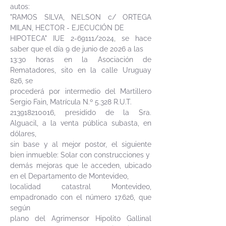
autos:
"RAMOS SILVA, NELSON c/ ORTEGA
MILAN, HECTOR - EJECUCIÓN DE
HIPOTECA" IUE 2-69111/2024, se hace
saber que el día 9 de junio de 2026 a las
13:30 horas en la Asociación de
Rematadores, sito en la calle Uruguay
826, se
procederá por intermedio del Martillero
Sergio Fain, Matrícula N.º 5.328 R.U.T.
213918210016
, presidido de la Sra.
Alguacil, a la venta pública subasta, en
dólares,
sin base y al mejor postor, el siguiente
bien inmueble: Solar con construcciones y
demás mejoras que le acceden, ubicado
en el Departamento de Montevideo,
localidad catastral Montevideo,
empadronado con el número 17.626, que
según
plano del Agrimensor Hipolito Gallinal