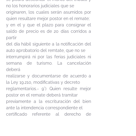
no los honorarios judiciales que se
originaren, los cuales serán asumidos por
quien resultare mejor postor en el remate;
y en el y que el plazo para consignar el
saldo de precio es de 20 días corridos a
partir
del día hábil siguiente a la notificación del
auto aprobatorio del remtate, que no se
interrumpirá ni por las ferias judiciales ni
semana de turismo. La cancelación
deberá
realizarse y documentarse de acuerdo a
la Ley 19.210, modificativas y decreto
reglamentarios.- 9°) Quien resulte mejor
postor en el remate deberá tramitar
previamente a la escrituración del bien
ante la intendencia correspondiente el
certificado referente al derecho de
preferencia previsto por el Art.66 de la Ley
18.308.- 10
°) Que en el caso de no
encontrarse vigente la caracterización