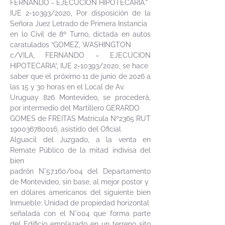
FERNANDO - EJECUCIÓN HIPOTECARIA."
IUE 2-10393/2020, Por disposición de la
Señora Juez Letrado de Primera Instancia
en lo Civil de 8º Turno, dictada en autos
caratulados “GOMEZ, WASHINGTON
c/VILA, FERNANDO – EJECUCION
HIPOTECARIA”, IUE 2-10393/2020, se hace
saber que el próximo 11 de junio de 2026 a
las 15 y 30 horas en el Local de Av.
Uruguay 826 Montevideo, se procederá,
por intermedio del Martillero GERARDO
GOMES de FREITAS Matricula Nº2365 RUT
190036780016
, asistido del Oficial
Alguacil del Juzgado, a la venta en
Remate Público de la mitad indivisa del
bien
padrón N°57.160/004 del Departamento
de Montevideo, sin base, al mejor postor y
en dólares americanos del siguiente bien
Inmueble: Unidad de propiedad horizontal
señalada con el N°004 que forma parte
del Edificio emplazado en un terreno sito