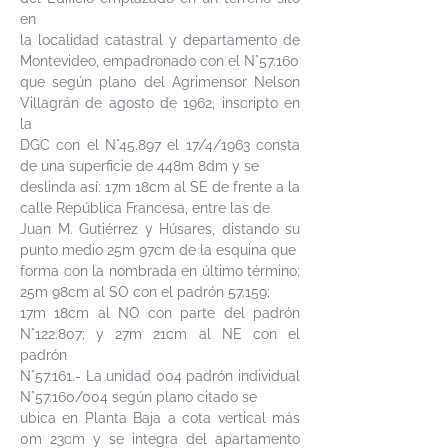
en
la localidad catastral y departamento de
Montevideo, empadronado con el N°57.160
que según plano del Agrimensor Nelson
Villagrán de agosto de 1962, inscripto en
la
DGC con el N°45.897 el 17/4/1963 consta
de una superficie de 448m 8dm y se
deslinda así: 17m 18cm al SE de frente a la
calle República Francesa, entre las de
Juan M. Gutiérrez y Húsares, distando su
punto medio 25m 97cm de la esquina que
forma con la nombrada en último término;
25m 98cm al SO con el padrón 57.159;
17m 18cm al NO con parte del padrón
N°122.807; y 27m 21cm al NE con el
padrón
N°57.161.- La unidad 004 padrón individual
N°57.160/004 según plano citado se
ubica en Planta Baja a cota vertical más
0m 23cm y se integra del apartamento