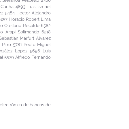
 Stefanoli Pescetto 2360
g Cunha 4893 Luis Ismael
ez 5484 Héctor Alejandro
 6257 Horacio Robert Lima
sio Orellano Recalde 6582
o Arapi Solimando 6218
ebastian Marfurt Alvarez
 Pirro 5781 Pedro Miguel
nzález López 5696 Luis
al 5579 Alfredo Fernando
 electrónica de bancos de