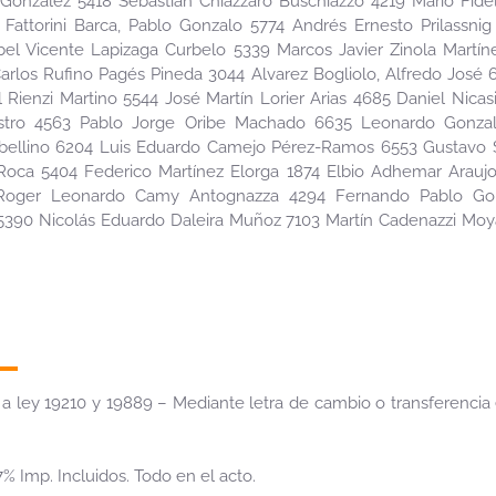
 González 5418 Sebastián Chiazzaro Buschiazzo 4219 Mario Fidel
 Fattorini Barca, Pablo Gonzalo 5774 Andrés Ernesto Prilassni
el Vicente Lapizaga Curbelo 5339 Marcos Javier Zinola Martín
arlos Rufino Pagés Pineda 3044 Alvarez Bogliolo, Alfredo José
el Rienzi Martino 5544 José Martín Lorier Arias 4685 Daniel Nica
stro 4563 Pablo Jorge Oribe Machado 6635 Leonardo Gonzal
bellino 6204 Luis Eduardo Camejo Pérez-Ramos 6553 Gustavo S
oca 5404 Federico Martínez Elorga 1874 Elbio Adhemar Araujo
 Roger Leonardo Camy Antognazza 4294 Fernando Pablo Go
a 5390 Nicolás Eduardo Daleira Muñoz 7103 Martín Cadenazzi Moy
a ley 19210 y 19889 – Mediante letra de cambio o transferencia
% Imp. Incluidos. Todo en el acto.