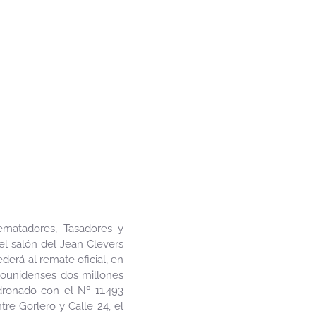
ematadores, Tasadores y
el salón del Jean Clevers
erá al remate oficial, en
dounidenses dos millones
dronado con el Nº 11.493
re Gorlero y Calle 24, el