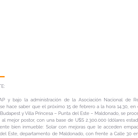
E:
AP y bajo la administración de la Asociación Nacional de R
 se hace saber que el próximo 15 de febrero a la hora 14.30, en 
udapest y Villa Princesa – Punta del Este – Maldonado, se proced
 al mejor postor, con una base de U$S 2.300.000 (dólares esta
iguiente bien inmueble: Solar con mejoras que le acceden empa
 del Este, departamento de Maldonado, con frente a Calle 30 ent