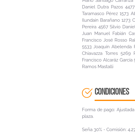
Mario Santiago Carranza
Daniel Dutra Pazos 4477
Taramasco Pérez 1573 Ab
Ilundain Barañano 1273 C
Pereira 4567 Silvio Dani
Juan Manuel Fabián Ca
Francisco José Rosso Ra
5533 Joaquín Abelenda R
Chiavazza Torres 5269
Francisco Alcaráz Garcí
Ramos Mastalli
CONDICIONES
Forma de pago: Ajustada 
plaza.
Seña 30% - Comisión: 4.27