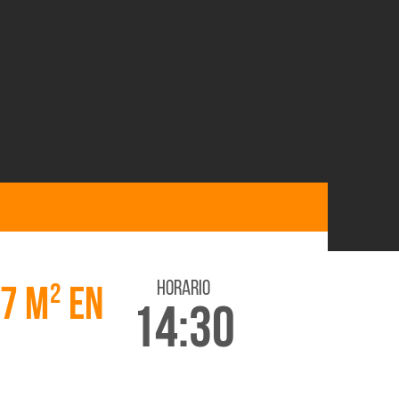
horario
7 M² EN
14:30