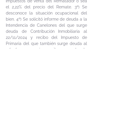
impuestos de venta del Rematador o sea
el 2,22% del precio del Remate. 3º) Se
desconoce la situación ocupacional del
bien. 4º) Se solicitó informe de deuda a la
Intendencia de Canelones del que surge
deuda de Contribución Inmobiliaria al
22/11/2024 y recibo del Impuesto de
Primaria del que también surge deuda al
5/12/2024, según recibo no de la
constancia expedida por la DGI, éste
impuesto junto con el de Contribución son
los únicos rubros a descontar por el mejor
postor del saldo de precio de la subasta.
5°) Se desconoce la situación tributaria
ante el BPS por las construcciones. 6º) Se
desconoce la existencia de
arrendamientos. 7°) El mejor postor deberá
depositar el saldo de precio en el plazo
de 20 días corridos a partir del día hábil
siguiente a la notificación del auto
aprobatorio del remate, que no se
interrumpirá ni por las ferias judiciales ni