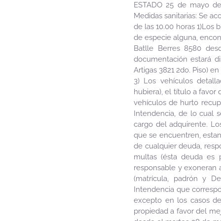
ESTADO 25 de mayo de 2
Medidas sanitarias: Se aco
de las 10.00 horas 1)Los 
de especie alguna, encont
Batlle Berres 8580 desd
documentación estará di
Artigas 3821 2do. Piso) en
3) Los vehículos detall
hubiera), el título a fav
vehículos de hurto recup
Intendencia, de lo cual 
cargo del adquirente. Los
que se encuentren, estan
de cualquier deuda, resp
multas (ésta deuda es pe
responsable y exoneran a
(matrícula, padrón y D
Intendencia que correspon
excepto en los casos de
propiedad a favor del mej