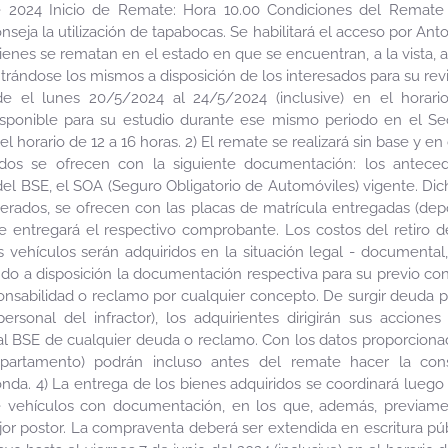
024 Inicio de Remate: Hora 10.00 Condiciones del Remate 
nseja la utilización de tapabocas. Se habilitará el acceso por Ant
bienes se rematan en el estado en que se encuentran, a la vista, a
rándose los mismos a disposición de los interesados para su revi
e el lunes 20/5/2024 al 24/5/2024 (inclusive) en el horari
sponible para su estudio durante ese mismo periodo en el Sect
 el horario de 12 a 16 horas. 2) El remate se realizará sin base y 
ados se ofrecen con la siguiente documentación: los anteced
or del BSE, el SOA (Seguro Obligatorio de Automóviles) vigente. Di
erados, se ofrecen con las placas de matrícula entregadas (depo
se entregará el respectivo comprobante. Los costos del retiro d
 vehículos serán adquiridos en la situación legal - documental, 
do a disposición la documentación respectiva para su previo co
onsabilidad o reclamo por cualquier concepto. De surgir deuda 
rsonal del infractor), los adquirientes dirigirán sus accione
l BSE de cualquier deuda o reclamo. Con los datos proporcionado
epartamento) podrán incluso antes del remate hacer la cons
da. 4) La entrega de los bienes adquiridos se coordinará luego d
 vehículos con documentación, en los que, además, previamen
or postor. La compraventa deberá ser extendida en escritura públ