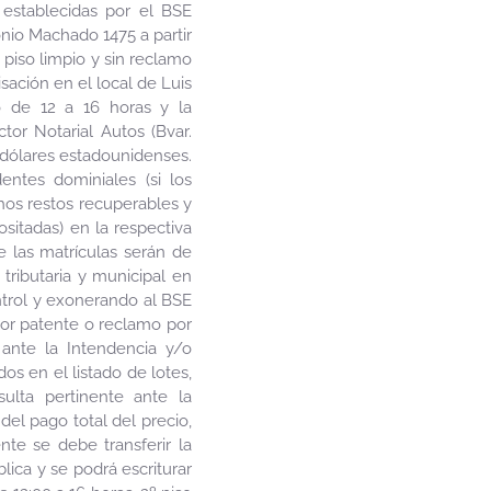
establecidas por el BSE
onio Machado 1475 a partir
 piso limpio y sin reclamo
sación en el local de Luis
o de 12 a 16 horas y la
or Notarial Autos (Bvar.
en dólares estadounidenses.
entes dominiales (si los
chos restos recuperables y
sitadas) en la respectiva
e las matrículas serán de
tributaria y municipal en
ntrol y exonerando al BSE
por patente o reclamo por
s ante la Intendencia y/o
s en el listado de lotes,
ulta pertinente ante la
el pago total del precio,
te se debe transferir la
ica y se podrá escriturar