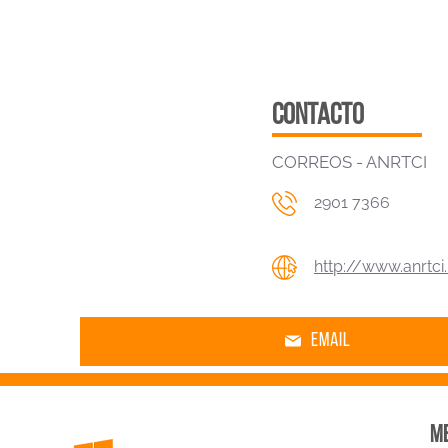
contacto
CORREOS - ANRTCI
2901 7366
http://www.anrtci
email
me