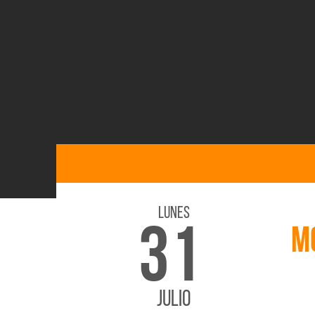
Lunes
31
MO
JULIO