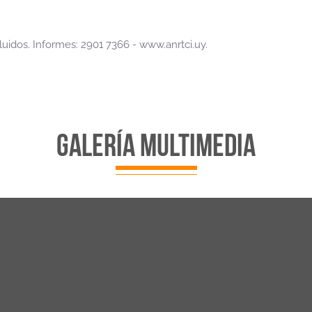
luidos. Informes: 2901 7366 -
www.anrtci.uy
.
galería multimedia